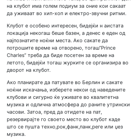
на клубот има голем подиум за оние кои сакаат
да уживаат во хип-хоп и електро-звучни ритми.
Клубот е особено интересен, бидејќи н аистата
локација некогаш беше базен, а денес е еден од
најпознатите ноќни места. Ако сакате да
потрошите време на отворено, тогаш“Prince
Charles” треба да биде посетен за време на
летото, бидејќи тогаш журките се организира во
дворот на клубот.
Ако планирате да патувате во Берлин и сакате
ноќни искачања, изберете некои од наведените
клубови и сигурно ќе уживате во квалитетна
музика и одлична атмосфера до раните утрински
часови. Затоа, пред да отидете на пат,
резервирајте го своето место во клубот каде
што се пушта техно,рок,фанк,панк,реге или џез
музика.