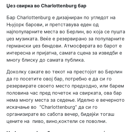
Џез свирка во Charlottenburg бар
Бар Charlottenburg е дизајниран по угледот на
Њујорк барови, и претставува еден од
најпопуларните места во Берлин, во која се пушта
џез музиката. Веќе е резервирано за популарните
германски џез бендови. Атмосферата во барот е
интересна и пријатна, самата сцена за изведби е
многу блиску до самата публика.
Доколку сакате во текот на престојот во Берлин
да го посетите овој бар, потребно е да си го
резервирате своето место предходно, или барем
половина час пред почеток на свирката, ова бар
нема многу места за седење. Иделно е вечерното
искачање во “Charlottenburg” да си го
организирате во сабота вечер, бидејќи тогаш
цените на пиво, вино,коктели се поволни.