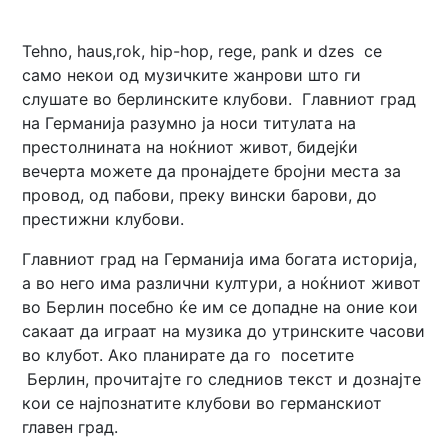
Tehno, haus,rok, hip-hop, rege, pank и dzes се
само некои од музичките жанрови што ги
слушате во берлинските клубови. Главниот град
на Германија разумно ја носи титулата на
престолнината на ноќниот живот, бидејќи
вечерта можете да пронајдете бројни места за
провод, од пабови, преку вински барови, до
престижни клубови.
Главниот град на Германија има богата историја,
а во него има различни култури, а ноќниот живот
во Берлин посебно ќе им се допадне на оние кои
сакаат да играат на музика до утринските часови
во клубот. Ако планирате да го посетите
Берлин, прочитајте го следниов текст и дознајте
кои се најпознатите клубови во германскиот
главен град.