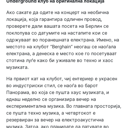
Underground
клуб на оригинална локација
Ако сакате да одите на концерт на необична
локација, која гарантира одличен провод,
проверете дали вашата посета на Берлин се
поклопува со датумите на настапите кои се
одржуваат во поранешната електрана. Имено, на
местото на клубот “Berghain” неогаш се наоѓала
електрана, а денеска е место кое го посетуваат
стотина луѓе како би уживале во техно и хаос
музиката.
На првиот кат на клубот, чиј ентериер е украсен
во индустриски стил, се наоѓа во барот
Панорама, во која се пушта хаус музиката, и
еднаш неделно се организира вечер на
експериментална музика. Во главната просторија,
се пушта техно музика, а четвртокот е
резервиран за вечер на електроакустична
музика. Затоа, ако планирате да патувате во