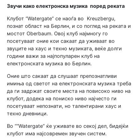
Звучи како електронска музика поред реката
Клубот “Watergate” се наоѓа во Kreuzbergu,
познат област на Берлин, и со поглед на реката и
мостот Oberbaum. Овој клуб најмногу го
посетуваат оние кои сакаат да уживаат во
звуците на хаус и техно музиката, веќе долги
години важи за најпопуларен клуб на
електронската музика во Берлин.
Оние што сакаат да слушаат препознатливи
имиња од светот на електронската музика треба
да ги задржат своите места на повисоко ниво на
клубот, додека на пониско ниво најчесто ги
посетуваат непознати, но талентирани хаус и
техно дневници.
Во ““Watergate” ќе уживате во секој дел, бидејќи
клубот има најсовремен звучен систем.