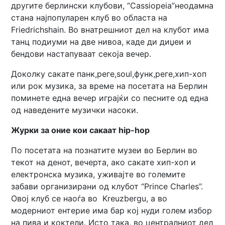
другите берлински клубови, “Cassiopeia”неодамна
стана најпопуларен клуб во областа на
Friedrichshain. Во внатрешниот дел на клубот има
танц подиуми на две нивоа, каде ди диџеи и
бендови настапуваат секоја вечер.
Доколку сакате панк,реге,soul,функ,реге,хип-хоп
или рок музика, за време на посетата на Берлин
поминете една вечер играјќи со песните од една
од наведените музички насоки.
Журки за оние кои сакаат
hip-hop
По посетата на познатите музеи во Берлин во
текот на денот, вечерта, ако сакате хип-хоп и
електронска музика, уживајте во големите
забави организирани од клубот “Prince Charles”.
Овој клуб се наоѓа во Kreuzbergu, а во
модерниот ентерие има бар кој нуди голем избор
на пива и коктели. Исто така, во централниот дел