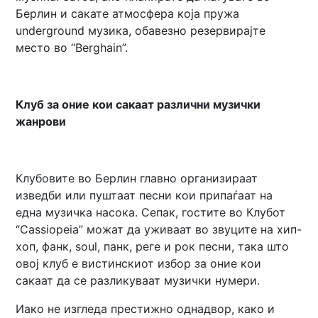
Берлин и сакате атмосфера која пружа
underground музика, обавезно резервирајте
место во “Berghain”.
Клуб за оние кои сакаат различни музички
жанрови
Клубовите во Берлин главно организираат
изведби или пуштаат песни кои припаѓаат на
една музичка насока. Сепак, гостите во Клубот
“Cassiopeia” можат да уживаат во звуците на хип-
хоп, фанк, soul, панк, реге и рок песни, така што
овој клуб е вистинскиот избор за оние кои
сакаат да се разликуваат музички нумери.
Иако не изгледа престижно однадвор, како и