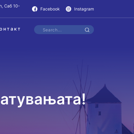
h, Саб 10-
Facebook
Instagram
онтакт
патувањата!