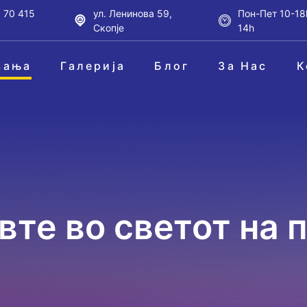
 70 415
ул. Ленинова 59,
Пон-Пет 10-18
Скопје
14h
вања
Галерија
Блог
За Нас
К
вте во светот на 