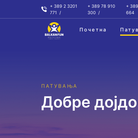
+ 389 2 3201
+ 389 78 910
+ 389
771
300
664
Почетна
Пату
ПАТУВАЊА
Добрe дојдо