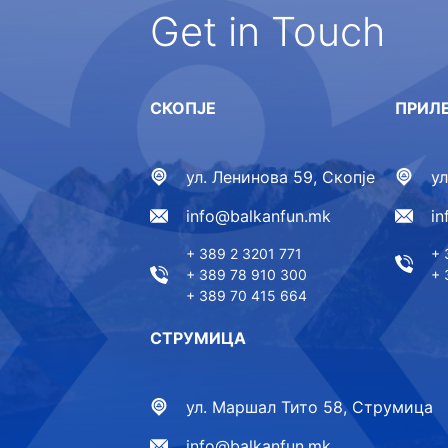
Get in Touch
СКОПЈЕ
ПРИЛ
ул. Ленинова 59, Скопје
у
info@balkanfun.mk
i
+ 389 2 3201 771
+ 
+ 389 78 910 300
+ 
+ 389 70 415 664
СТРУМИЦА
ул. Маршал Тито 58, Струмица
info@balkanfun.mk