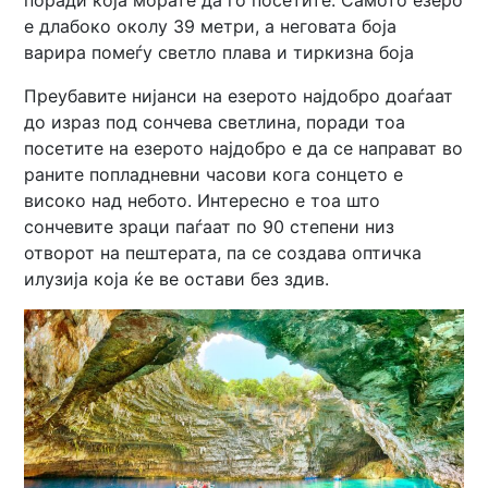
поради која морате да го посетите. Самото езеро
е длабоко околу 39 метри, а неговата боја
варира помеѓу светло плава и тиркизна боја
Преубавите нијанси на езерото најдобро доаѓаат
до израз под сончева светлина, поради тоа
посетите на езерото најдобро е да се направат во
раните попладневни часови кога сонцето е
високо над небото. Интересно е тоа што
сончевите зраци паѓаат по 90 степени низ
отворот на пештерата, па се создава оптичка
илузија која ќе ве остави без здив.