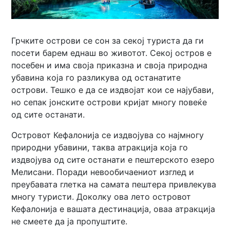
Грчките острови се сон за секој туриста да ги
посети барем еднаш во животот. Секој остров е
посебен и има своја приказна и своја природна
убавина која го разликува од останатите
острови. Тешко е да се издвојат кои се најубави,
но сепак јонските острови кријат многу повеќе
од сите останати.
Островот Кефалонија се издвојува со најмногу
природни убавини, таква атракција која го
издвојува од сите останати е пештерското езеро
Мелисани. Поради невообичаениот изглед и
преубавата глетка на самата пештера привлекува
многу туристи. Доколку ова лето островот
Кефалонија е вашата дестинација, оваа атракција
не смеете да ја пропуштите.