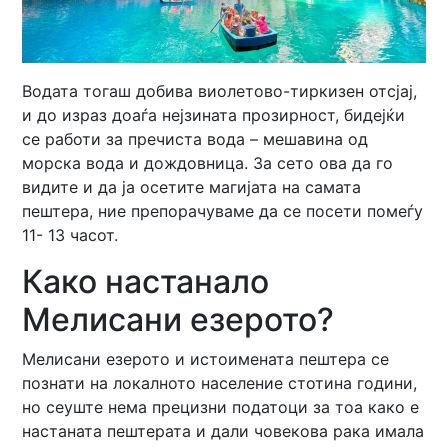
Водата тогаш добива виолетово-тиркизен отсјај,
и до израз доаѓа нејзината прозирност, бидејќи
се работи за пречиста вода – мешавина од
морска вода и дождовница. За сето ова да го
видите и да ја осетите магијата на самата
пештера, ние препорачуваме да се посети помеѓу
11- 13 часот.
Како настанало
Мелисани езерото?
Мелисани езерото и истоимената пештера се
познати на локалното население стотина години,
но сеуште нема прецизни податоци за тоа како е
настаната пештерата и дали човекова рака имала