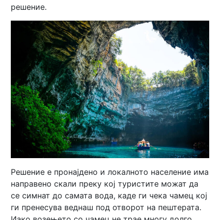
решение.
Решение е пронајдено и локалното население има
направено скали преку кој туристите можат да
се симнат до самата вода, каде ги чека чамец кој
ги пренесува веднаш под отворот на пештерата.
Иако возењето со чамец не трае многу долго,