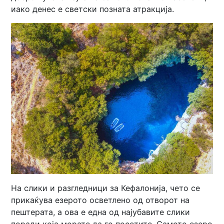
иако денес е светски позната атракција.
На слики и разгледници за Кефалонија, чето се
прикаќува езерото осветлено од отворот на
пештерата, а ова е една од најубавите слики