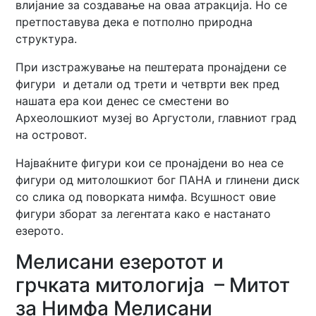
влијание за создавање на оваа атракција. Но се
претпоставува дека е потполно природна
структура.
При изстражување на пештерата пронајдени се
фигури и детали од трети и четврти век пред
нашата ера кои денес се сместени во
Археолошкиот музеј во Аргустоли, главниот град
на островот.
Најваќните фигури кои се пронајдени во неа се
фигури од митолошкиот бог ПАНА и глинени диск
со слика од поворката нимфа. Всушност овие
фигури зборат за легентата како е настанато
езерото.
Мелисани езеротот и
грчката митологија – Митот
за Нимфа Мелисани