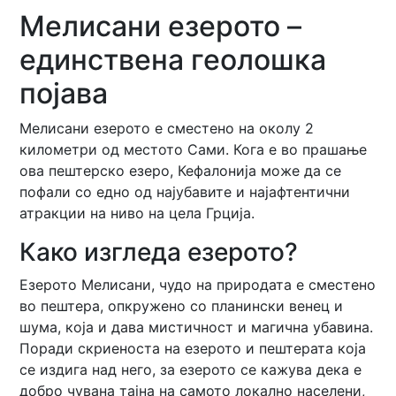
Мелисани езерото –
единствена геолошка
појава
Мелисани езерото е сместено на околу 2
километри од местото Сами. Кога е во прашање
ова пештерско езеро, Кефалонија може да се
пофали со едно од најубавите и најафтентични
атракции на ниво на цела Грција.
Како изгледа езерото?
Езерото Мелисани, чудо на природата е сместено
во пештера, опкружено со планински венец и
шума, која и дава мистичност и магична убавина.
Поради скриеноста на езерото и пештерата која
се издига над него, за езерото се кажува дека е
добро чувана тајна на самото локално населени,