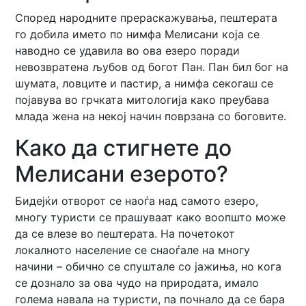
Според народните прераскажувања, пештерата
го добила името по нимфа Мелисани која се
наводно се удавила во ова езеро поради
невозвратена љубов од богот Пан. Пан бил бог на
шумата, ловците и пастир, а нимфа секогаш се
појавува во грчката митологија како преубава
млада жена на некој начин поврзана со боговите.
Како да стигнете до
Мелисани езерото?
Бидејќи отворот се наоѓа над самото езеро,
многу туристи се прашуваат како воопшто може
да се влезе во пештерата. На почетокот
локалното население се снаоѓале на многу
начини – обично се спуштале со јажиња, но кога
се дознало за ова чудо на природата, имало
голема навала на туристи, па почнало да се бара