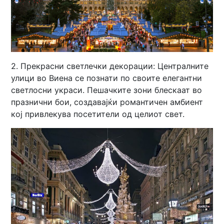
2. Прекрасни светлечки декорации: Централните
улици во Виена се познати по своите елегантни
светлосни украси. Пешачките зони блескаат во
празнични бои, создавајќи романтичен амбиент
кој привлекува посетители од целиот свет.