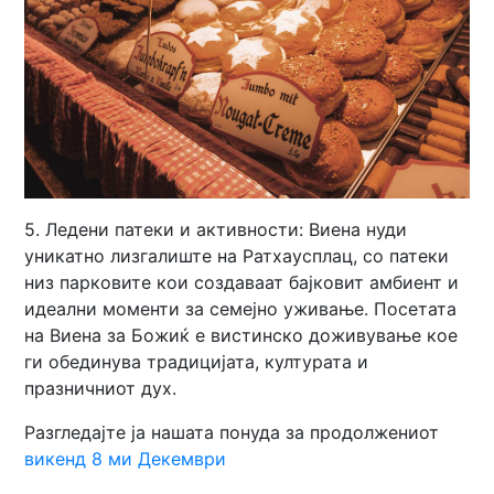
5. Ледени патеки и активности: Виена нуди
уникатно лизгалиште на Ратхаусплац, со патеки
низ парковите кои создаваат бајковит амбиент и
идеални моменти за семејно уживање. Посетата
на Виена за Божиќ е вистинско доживување кое
ги обединува традицијата, културата и
празничниот дух.
Разгледајте ја нашата понуда за продолжениот
викенд 8 ми Декември