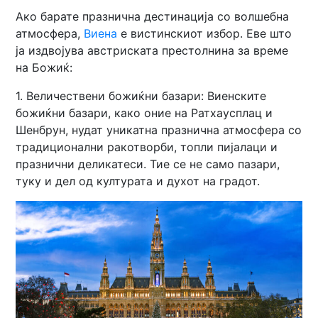
Ако барате празнична дестинација со волшебна
атмосфера,
Виена
е вистинскиот избор. Еве што
ја издвојува австриската престолнина за време
на Божиќ:
1. Величествени божиќни базари: Виенските
божиќни базари, како оние на Ратхаусплац и
Шенбрун, нудат уникатна празнична атмосфера со
традиционални ракотворби, топли пијалаци и
празнични деликатеси. Тие се не само пазари,
туку и дел од културата и духот на градот.