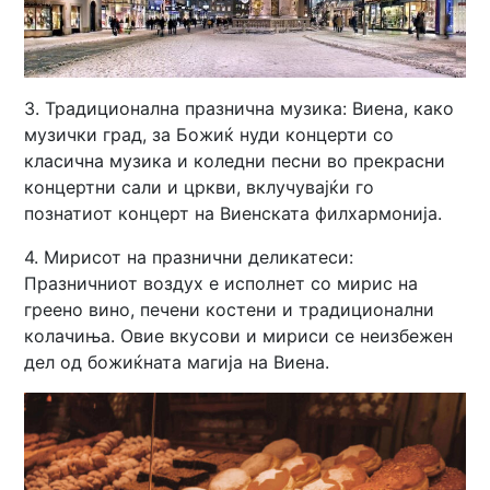
3. Традиционална празнична музика: Виена, како
музички град, за Божиќ нуди концерти со
класична музика и коледни песни во прекрасни
концертни сали и цркви, вклучувајќи го
познатиот концерт на Виенската филхармонија.
4. Мирисот на празнични деликатеси:
Празничниот воздух е исполнет со мирис на
греено вино, печени костени и традиционални
колачиња. Овие вкусови и мириси се неизбежен
дел од божиќната магија на Виена.