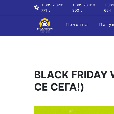
+ 389 2 3201
+ 389 78 910
+ 389
771
300
664
Почетна
Пату
BLACK FRIDAY 
СЕ СЕГА!)