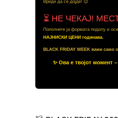
Вреди да се дојде! 😉
⏳ НЕ ЧЕКАЈ! МЕС
Пополнете ја формата подолу и оси
НАЈНИСКИ ЦЕНИ годинава.
BLACK FRIDAY WEEK важи само 
✨ Ова е твојот момент – 