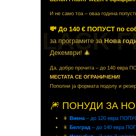
И не само тоа – оваа година поп
💸 Дo 140 € ПОПУСТ по со
BLACK F
за програмите за
Нова год
Декември! 🎄
Да, добро прочита – до 140 евра 
МЕСТАТА СЕ ОГРАНИЧЕНИ!
Пополни ја формата подолу и резер
🎆 ПОНУДИ ЗА НО
🎇
Виена
– до 120 евра ПОПУС
🎇
Белград
– до 140 евра ПОП