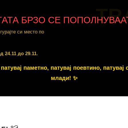
TR
ТАТА БРЗО СЕ ПОПОЛНУВАА
гурајте си место по
од
24.11 до 29.11
.
патувај паметно, патувај поевтино, патувај 
млади! ✨