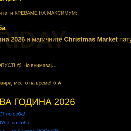
устите ги КРЕВАМЕ НА МАКСИМУМ:
ба
RIDAY
ина 2026
и магичните
Christmas Market
пату
ПОПУСТ! 😍 Но внимавај…
вирај место на време! ✈️🔥
ВА ГОДИНА 2026
Т по соба!
УСТ по соба!