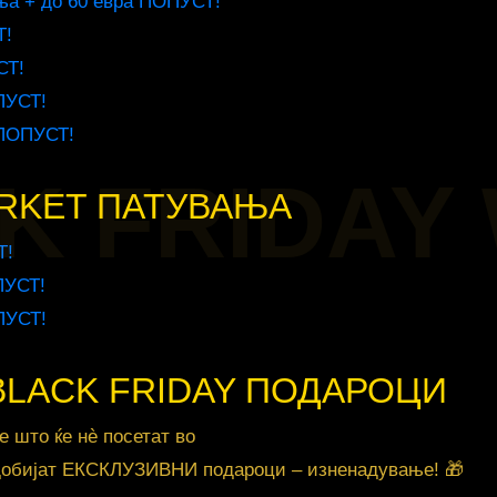
ња + до 60 евра ПОПУСТ!
Т!
СТ!
ПУСТ!
 ПОПУСТ!
K FRIDAY
ARKET ПАТУВАЊА
Т!
ПУСТ!
ПУСТ!
BLACK FRIDAY ПОДАРОЦИ
е што ќе нè посетат во
добијат ЕКСКЛУЗИВНИ подароци – изненадување! 🎁