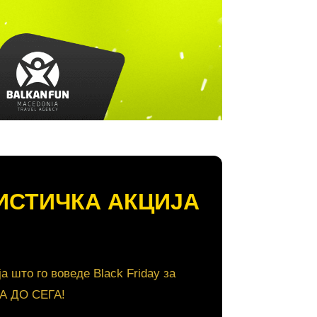
РИСТИЧКА АКЦИЈА
што го воведе Black Friday за
А ДО СЕГА!