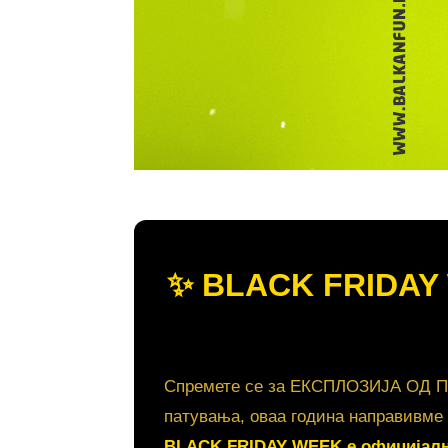
✨ BLACK FRIDAY
Спремете се за ЕКСПЛОЗИЈА ОД ПОП
патувања, оваа година направи
BLACK FRIDAY WEEK е официјалн