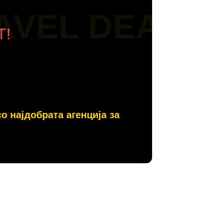
AVEL DEALS
Т!
со најдобрата агенција за