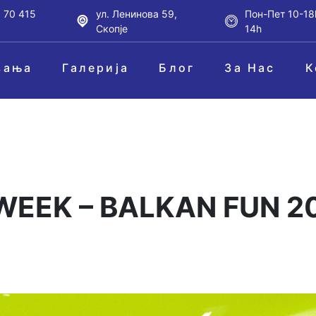
 70 415
ул. Ленинова 59,
Пон-Пет 10-18
Скопје
14h
вања
Галерија
Блог
За Нас
К
WEEK – BALKAN FUN 2