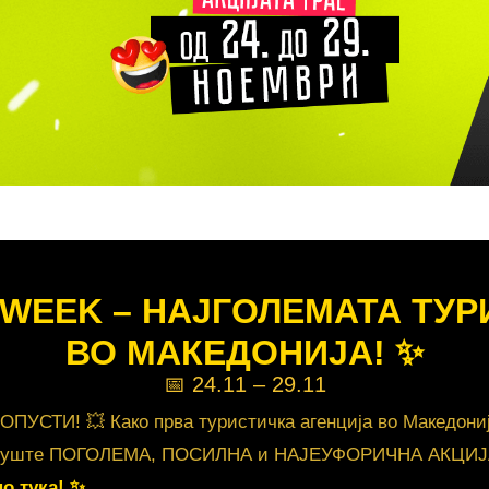
 WEEK – НАЈГОЛЕМАТА ТУ
ВО МАКЕДОНИЈА! ✨
📅 24.11 – 29.11
УСТИ! 💥 Како прва туристичка агенција во Македонија 
вме уште ПОГОЛЕМА, ПОСИЛНА и НАЈЕУФОРИЧНА АКЦИЈ
о тука! ✨