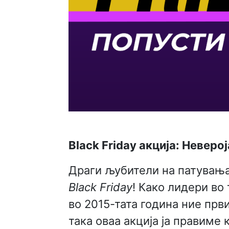
Black Friday акција: Невер
Драги љубители на патувањат
Black Friday
! Како лидери во
во 2015-тата година ние прв
така оваа акција ја правиме