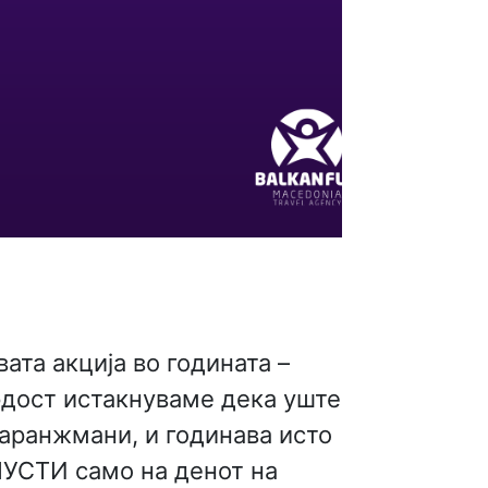
ата акција во годината –
ордост истакнуваме дека уште
 аранжмани, и годинава исто
ОПУСТИ само на денот на