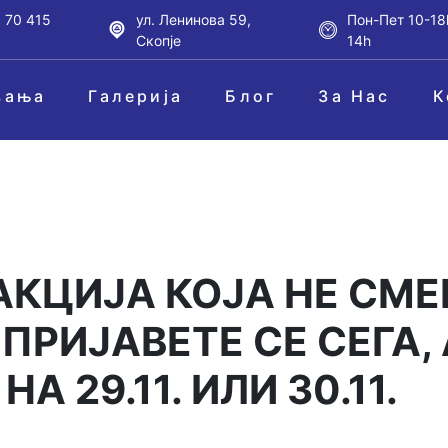
 70 415
ул. Ленинова 59,
Пон-Пет 10-18
Скопје
14h
вања
Галерија
Блог
За Нас
К
АКЦИЈА КОЈА НЕ СМЕ
ПРИЈАВЕТЕ СЕ СЕГА, 
А 29.11. ИЛИ 30.11.