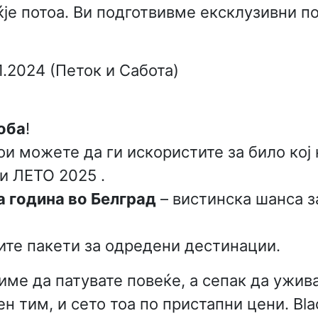
је потоа. Ви подготвивме ексклузивни по
1.2024 (Петок и Сабота)
соба
!
ои можете да ги искористите за било кој
 и ЛЕТО 2025 .
 година во Белград
– вистинска шанса з
те пакети за одредени дестинации.
ме да патувате повеќе, а сепак да ужива
 тим, и сето тоа по пристапни цени. Blac