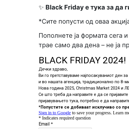
✨
Black Friday е тука за да
*Сите попусти од оваа акциј
Пополнете ја формата сега и
трае само два дена – не ја п