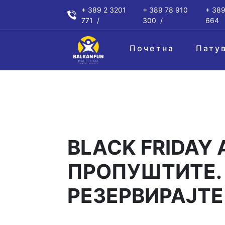
+ 389 2 3201
+ 389 78 910
+ 389
771
300
664
Почетна
Пату
BLACK FRIDAY 
ПРОПУШТИТЕ. 
РЕЗЕРВИРАЈТЕ Н