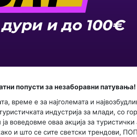
ојатни попусти за незаборавни патувања!
а, време е за најголемата и највозбудлив
 туристичката индустрија за млади, со г
и ја воведовме оваа акција за туристички
 како и што се сите светски трендови, П