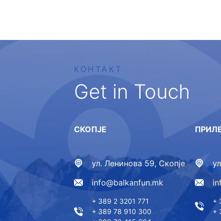
КОНТАКТ
Get in Touch
СКОПЈЕ
ПРИЛ
ул. Ленинова 59, Скопје
у
info@balkanfun.mk
i
+ 389 2 3201 771
+ 
+ 389 78 910 300
+ 