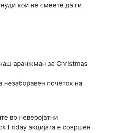
нуди кои не смеете да ги
 наш аранжман за Christmas
а незаборавен почеток на
те во неверојатни
k Friday акцијата е совршен