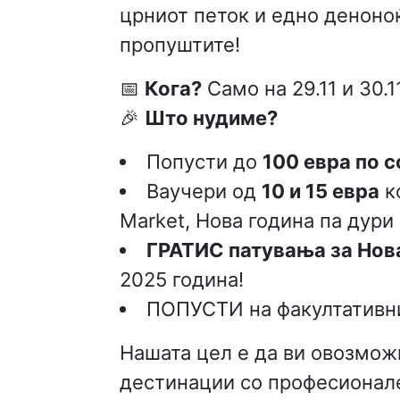
црниот петок и едно деноноќ
пропуштите!
📅
Кога?
Само на 29.11 и 30.1
🎉
Што нудиме?
Попусти до
100 евра по 
Ваучери од
10 и 15 евра
к
Market, Нова година па дури
ГРАТИС патувања за Нова
2025 година!
ПОПУСТИ на факултативни
Нашата цел е да ви овозможи
дестинации со професионален