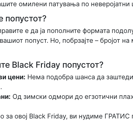
ашите омилени патувања по неверојатни 
е попустот?
правите е да ја пополните формата подол
вашиот попуст. Но, побрзајте – бројот на
те Black Friday попустот?
ви цени:
Нема подобра шанса да заштедит
.
ни:
Од зимски одмори до егзотични плаж
 за овој Black Friday, ви нудиме ГРАТИС