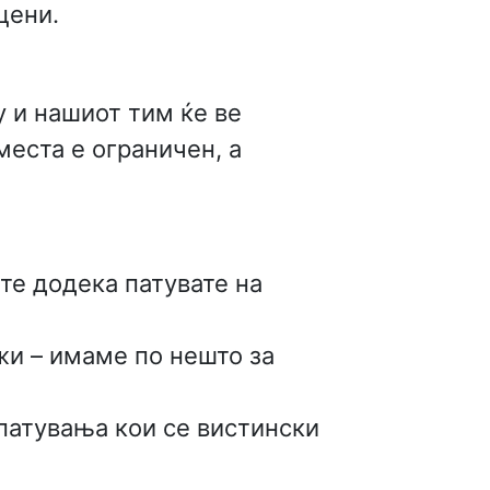
цени.
у и нашиот тим ќе ве
 места е ограничен, а
е додека патувате на
и – имаме по нешто за
 патувања кои се вистински