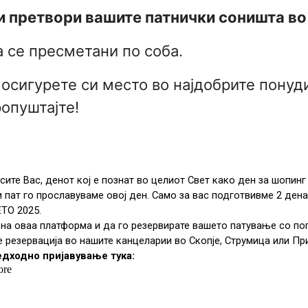
 ги претвори вашите патнички соништа в
а се пресметани по соба.
 осигурете си место во најдобрите понуд
ропуштајте!