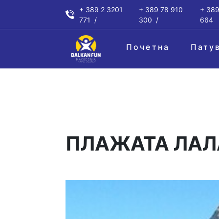
+ 389 2 3201
+ 389 78 910
+ 389
771
300
664
Почетна
Пату
ПЛАЖАТА ЛАЛ