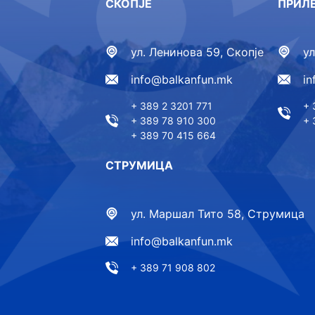
СКОПЈЕ
ПРИЛ
ул. Ленинова 59, Скопје
у
info@balkanfun.mk
i
+ 389 2 3201 771
+ 
+ 389 78 910 300
+ 
+ 389 70 415 664
СТРУМИЦА
ул. Маршал Тито 58, Струмица
info@balkanfun.mk
+ 389 71 908 802