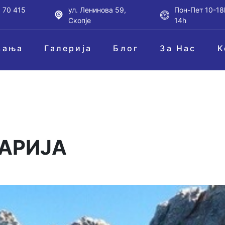
 70 415
ул. Ленинова 59,
Пон-Пет 10-18
Скопје
14h
вања
Галерија
Блог
За Нас
К
АРИЈА