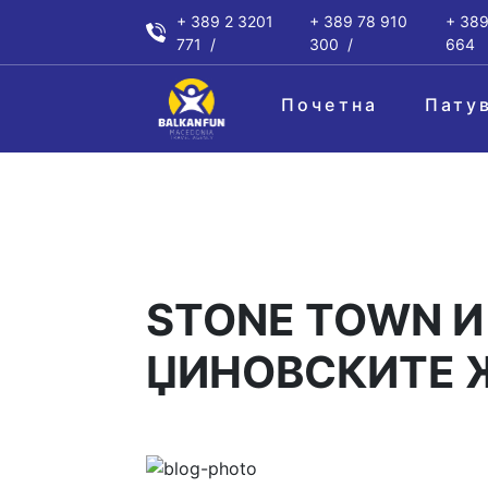
+ 389 2 3201
+ 389 78 910
+ 389
771
300
664
Почетна
Пату
STONE TOWN И
ЏИНОВСКИТЕ 