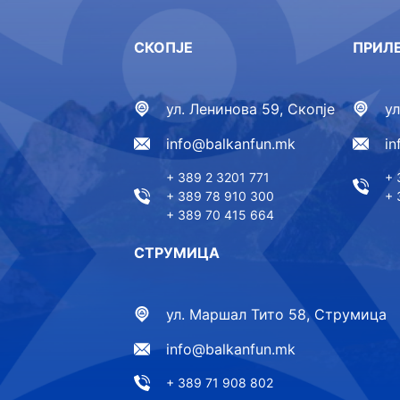
СКОПЈЕ
ПРИЛ
ул. Ленинова 59, Скопје
у
info@balkanfun.mk
i
+ 389 2 3201 771
+ 
+ 389 78 910 300
+ 
+ 389 70 415 664
СТРУМИЦА
ул. Маршал Тито 58, Струмица
info@balkanfun.mk
+ 389 71 908 802