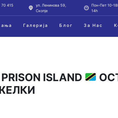
 70 415
ул. Ленинова 59,
Пон-Пет 10-18
Скопје
14h
вања
Галерија
Блог
За Нас
К
 PRISON ISLAND
ОС
ЖЕЛКИ