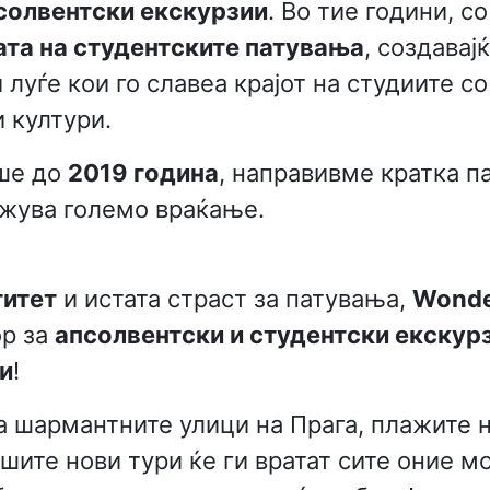
псолвентски екскурзии
. Во тие години, 
ата на студентските патувања
, создавај
луѓе кои го славеа крајот на студиите с
 култури.
еше до
2019 година
, направивме кратка па
ужува големо враќање.
титет
и истата страст за патувања,
Wonde
ор за
апсолвентски и студентски екскурз
ни
!
за шармантните улици на Прага, плажите 
ите нови тури ќе ги вратат сите оние мо