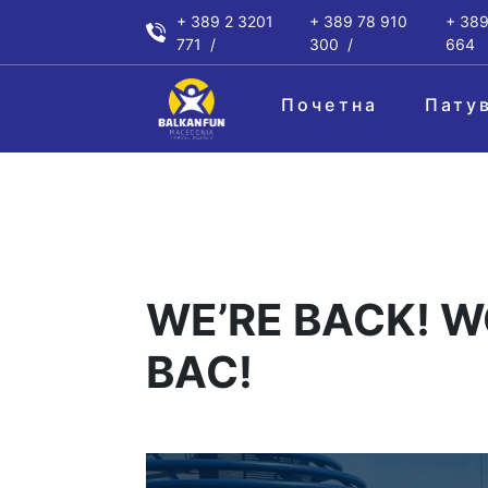
+ 389 2 3201
+ 389 78 910
+ 389
771
300
664
Почетна
Пату
WE’RE BACK! 
ВАС!