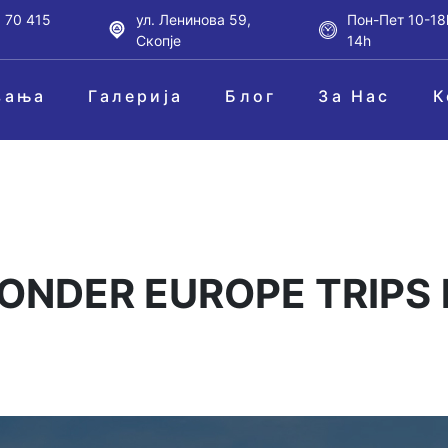
 70 415
ул. Ленинова 59,
Пон-Пет 10-18
Скопје
14h
вања
Галерија
Блог
За Нас
К
WONDER EUROPE TRIPS