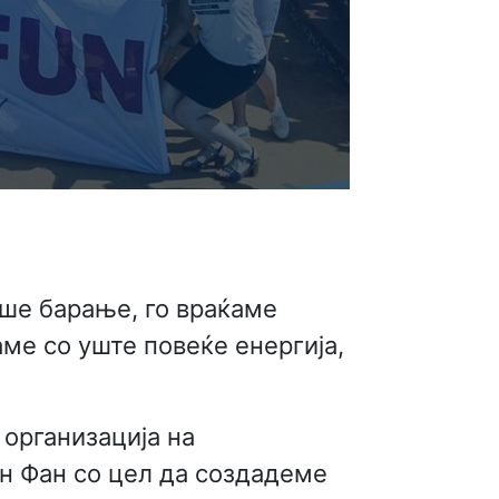
аше барање, го враќаме
аме со уште повеќе енергија,
 организација на
ан Фан со цел да создадеме