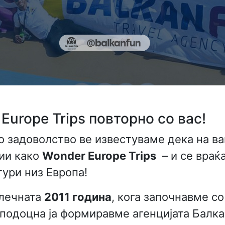
Europe Trips повторно со вас!
но задоволство ве известуваме дека на в
ии како
Wonder Europe Trips
– и се враќ
тури низ Европа!
алечната
2011 година
, кога започнавме со
 подоцна ја формиравме агенцијата Балк