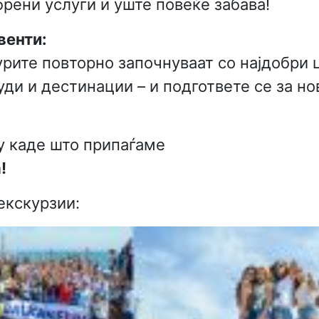
рени услуги и уште повеќе забава!
венти:
рите повторно започнуваат со најдобри 
уди и дестинации – и подгответе се за н
у каде што припаѓаме
!
екскурзии: