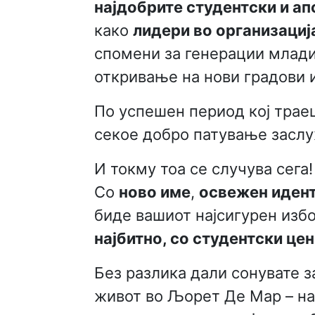
најдобрите студентски и а
како
лидери во организациј
спомени за генерации млади 
откривање на нови градови и
По успешен период кој тра
секое добро патување засл
И токму тоа се случува сега!
Со
ново име
,
освежен иден
биде вашиот најсигурен изб
најбитно, со студентски це
Без разлика дали сонувате 
живот во Љорет Де Мар – наш