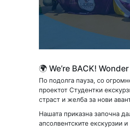
🌍 We’re BACK! Wonder 
По подолга пауза, со огром
проектот Студентки екскурз
страст и желба за нови аван
Нашата приказна започна д
апсолвентските екскурзии и