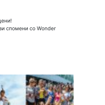
цени!
ови спомени со Wonder