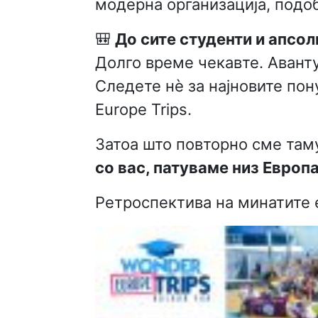
модерна организација, подоб
🎒
До сите студенти и апсол
Долго време чекавте. Аванту
Следете нè за најновите пон
Europe Trips.
Затоа што повторно сме там
со вас, патуваме низ Европа
Ретроспектива на минатите 