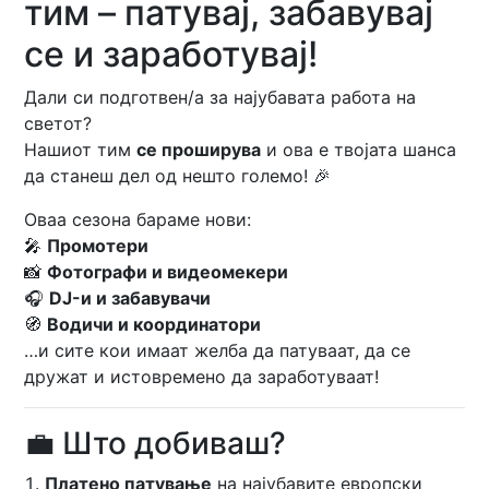
тим – патувај, забавувај
се и заработувај!
Дали си подготвен/а за најубавата работа на
светот?
Нашиот тим
се проширува
и ова е твојата шанса
да станеш дел од нешто големо! 🎉
Оваа сезона бараме нови:
🎤
Промотери
📸
Фотографи и видеомекери
🎧
DJ-и и забавувачи
🧭
Водичи и координатори
…и сите кои имаат желба да патуваат, да се
дружат и истовремено да заработуваат!
💼 Што добиваш?
Платено патување
на најубавите европски