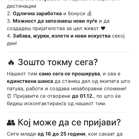
дестинации
Одлична заработка
и бонуси 💰
Можност да запознаеш нови луѓе
и да
создадеш пријателства за цел живот ❤️
Забава, журки, излети и нови искуства
секој
ден!
🔥 Зошто токму сега?
Нашиот тим
само сега се проширува
, и ова е
единствена шанса
да станеш дел од екипата што
патува, работи и создава незаборавни спомени!
⏰ Пријавите се отворени
до 01.12.
, по што ќе
бидеш исконтактиран/а од нашиот тим.
👥 Кој може да се пријави?
Сите млади
од 16 до 25 години
, кои сакаат да